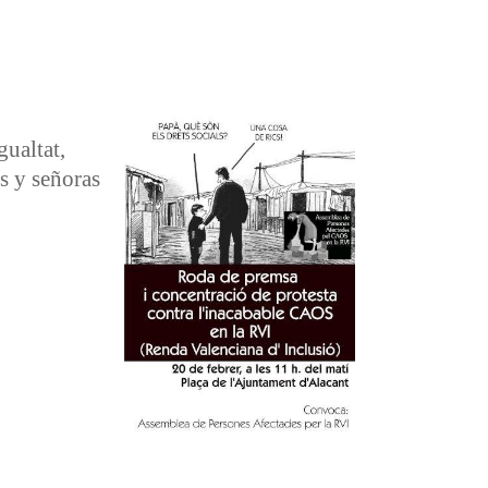
ualtat,
s y señoras
sión