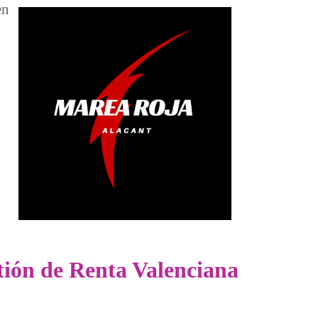
en
e Inclusión
estión de Renta Valenciana