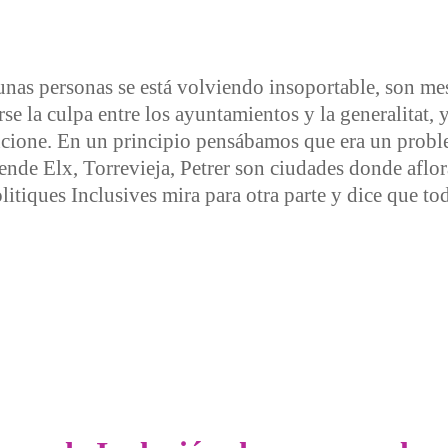
unas personas se está volviendo insoportable, son me
se la culpa entre los ayuntamientos y la generalitat,
ncione. En un principio pensábamos que era un probl
iende Elx, Torrevieja, Petrer son ciudades donde aflor
olitiques Inclusives mira para otra parte y dice que to
de Afectados por el Caos en la Renta Valenciana de Inclusión