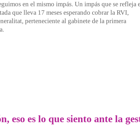
eguimos en el mismo impás. Un impás que se refleja 
ctada que lleva 17 meses esperando cobrar la RVI,
eralitat, perteneciente al gabinete de la primera
a.
ralitat y Ayuntamiento porque no llega la Renta Valenciana d
ón, eso es lo que siento ante la g