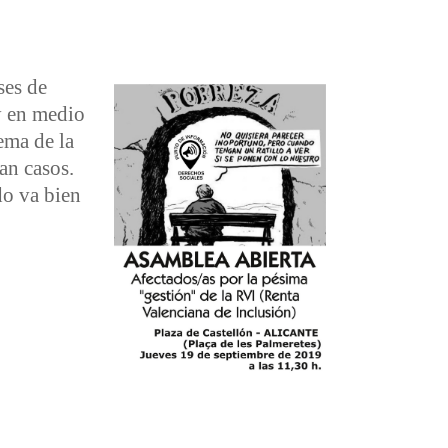
ses de
 y en medio
ema de la
an casos.
do va bien
, el 19 septiembre