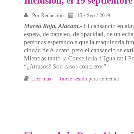
Inclusión, el 19 septiembre
Por
Redacción
15 / Sep / 2019
Marea Roja, Alacant.-
El cansancio en alg
espera, de papeleo, de opacidad, de un echar
personas esperando a que la maquinaria fu
ciudad de Alacant, pero el cansancio se ext
Mientras tanto la Conselleria d´Igualtat i P
“
¿Atrasos? Son casos concretos
”.
Leer más
sobre 2ª Asamblea abierta en Alacant 
Inicie sesión
para comentar