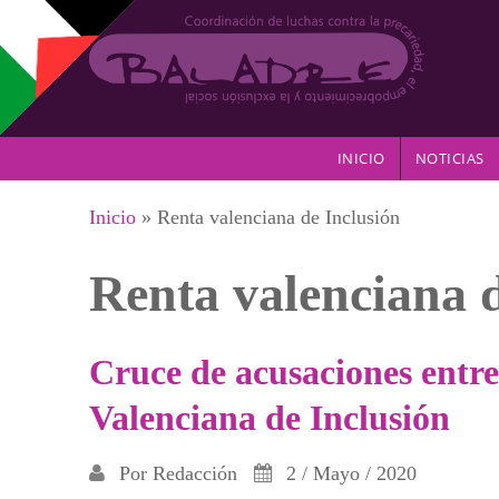
Pasar al contenido principal
INICIO
NOTICIAS
Se encuentra usted aquí
Inicio
» Renta valenciana de Inclusión
Renta valenciana d
Cruce de acusaciones entre
Valenciana de Inclusión
Por
Redacción
2 / Mayo / 2020