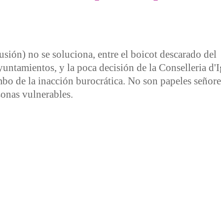
usión) no se soluciona, entre el boicot descarado del
ntamientos, y la poca decisión de la Conselleria d'Ig
mbo de la inacción burocrática. No son papeles señore
sonas vulnerables.
ción de protesta por el caos de la Renta Valenciana de Inclu