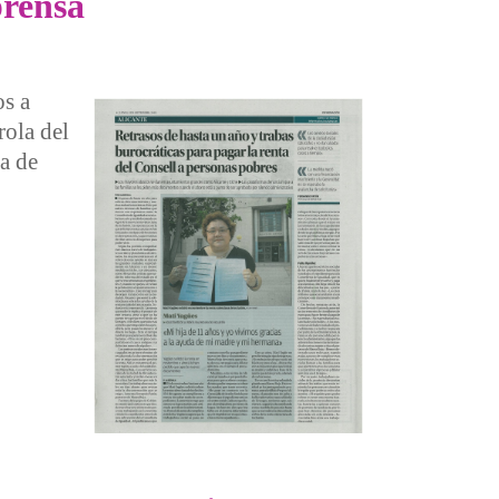
prensa
os a
rola del
na de