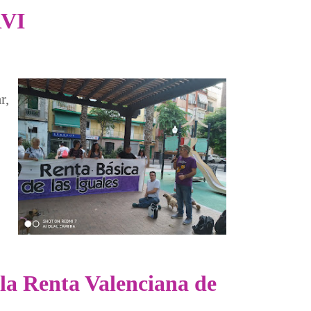
RVI
r,
 la Renta Valenciana de