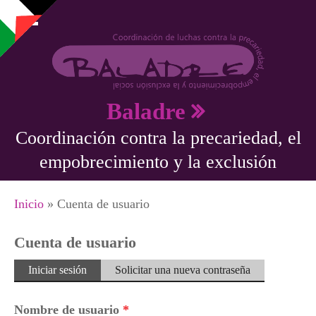
Pasar al contenido principal
Baladre
Coordinación contra la precariedad, el
empobrecimiento y la exclusión
Se encuentra usted aquí
Inicio
» Cuenta de usuario
Cuenta de usuario
Solapas principales
Iniciar sesión
(solapa
Solicitar una nueva contraseña
activa)
Nombre de usuario
*