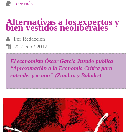
Leer más
sobre Marinaleda Cooperativa, la
construcción histórica de un común
Alternativas a los expertos y
bien vestidos neoliberales
Por
Redacción
22 / Feb / 2017
El economista Óscar García Jurado publica
“Aproximación a la Economía Crítica para
entender y actuar” (Zambra y Baladre)