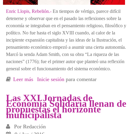
Enric Llopis,
Rebelión.-
En tiempos de vértigo, parece difícil
detenerse y observar que en el pasado las reflexiones sobre la
economía se integraban en el pensamiento religioso, filosófico y
político. No fue hasta el siglo XVIII cuando, al calor de la
incipiente expansión capitalista y las ideas de la Ilustración, el
pensamiento económico empezó a asumir una cierta autonomía.
Marcó la senda Adam Smith, con su obra “La riqueza de las
naciones” (1776); fue el primer autor que planteó una reflexión
general sobre el funcionamiento del sistema económico.
Leer más
sobre Alternativas a los expertos y bien
Inicie sesión
para comentar
vestidos neoliberales
Las XXI Jornadas de
Economía Solidaria llenan de
propuestas el horizonte
municipalista
Por
Redacción