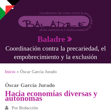
Pasar al contenido principal
Baladre
Coordinación contra la precariedad, el
empobrecimiento y la exclusión
Se encuentra usted aquí
Inicio
» Óscar García Jurado
Óscar García Jurado
Hacia economías diversas y
autónomas
Por
Redacción