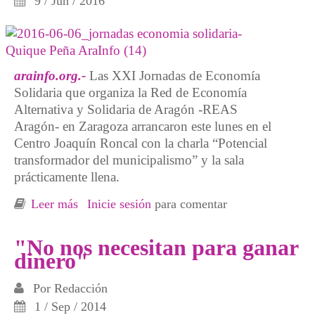
9 / Jun / 2016
arainfo.org.-
Las XXI Jornadas de Economía
Solidaria que organiza la Red de Economía
Alternativa y Solidaria de Aragón -REAS
Aragón- en Zaragoza arrancaron este lunes en el
Centro Joaquín Roncal con la charla “Potencial
transformador del municipalismo” y la sala
prácticamente llena.
Leer más
sobre Las XXI Jornadas de Economía
Inicie sesión
para comentar
Solidaria llenan de propuestas el horizonte
municipalista
"No nos necesitan para ganar
dinero"
Por
Redacción
1 / Sep / 2014