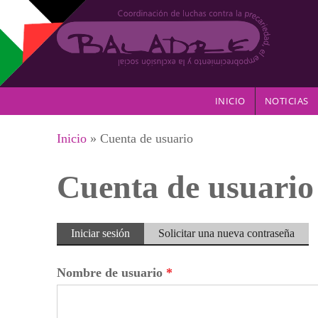
Pasar al contenido principal
INICIO
NOTICIAS
Se encuentra usted aquí
Inicio
» Cuenta de usuario
Cuenta de usuario
Solapas principales
Iniciar sesión
(solapa
Solicitar una nueva contraseña
activa)
Nombre de usuario
*