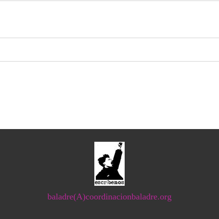
baladre(A)coordinacionbaladre.org