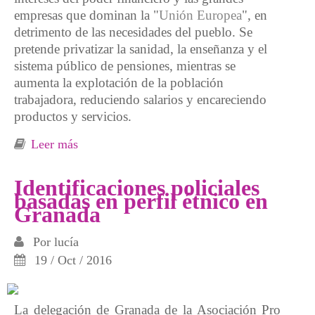
empresas que dominan la "
Unión Europea
", en
detrimento de las necesidades del pueblo. Se
pretende privatizar la sanidad, la enseñanza y el
sistema público de pensiones, mientras se
aumenta la explotación de la población
trabajadora, reduciendo salarios y encareciendo
productos y servicios.
Leer más
sobre Del beneficio del capital a los derechos
de la ciudadanía. Ante la próxima Cumbre de
la UE en Granada
Identificaciones policiales
basadas en perfil étnico en
Granada
Por
lucía
19 / Oct / 2016
La delegación de Granada de la Asociación Pro