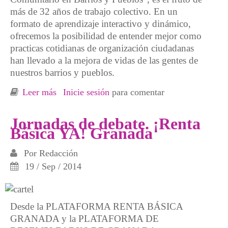
más de 32 años de trabajo colectivo. En un
formato de aprendizaje interactivo y dinámico,
ofrecemos la posibilidad de entender mejor como
practicas cotidianas de organización ciudadanas
han llevado a la mejora de vidas de las gentes de
nuestros barrios y pueblos.
Leer más
sobre Curso Desarrollo Comunitario en Barrio
Inicie sesión
para comentar
y Pueblos en Granada
Jornadas de debate. ¡Renta
Básica YA! Granada
Por
Redacción
19 / Sep / 2014
Desde la PLATAFORMA RENTA BÁSICA
GRANADA y la PLATAFORMA DE