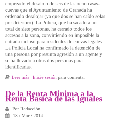
empezado el desalojo de seis de las ocho casas-
cuevas que el Ayuntamiento de Granada ha
ordenado desalojar (ya que dos se han caído solas
por deterioro). La Policía, que ha sacado a un
total de siete personas, ha cerrado todos los
accesos a la zona, convirtiendo en imposible la
entrada incluso para residentes de cuevas legales.
La Policía Local ha confirmado la detención de
una persona por presunta agresión a un agente y
se ha llevado a otras dos personas para
identificarlas.
Leer más
sobre Desalojo sorpresa de las cuevas de San
Inicie sesión
para comentar
Miguel, en el Sacromonte de Granada,
#DesalojoCuevas
De la Renta Minima a la
Renta Basica de las Iguales
Por
Redacción
18 / Mar / 2014