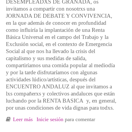
DESEMPLEADXS DE GRANADA, os
invitamos a compartir con nosotrxs una
JORNADA DE DEBATE Y CONVIVENCIA,
en la que además de conocer en profundidad
como influiría la implantación de una Renta
Básica Universal en el campo del Trabajo y la
Exclusión social, en el contexto de Emergencia
Social al que nos ha llevado la crisis del
capitalismo y sus medidas de salida,
compartiríamos una comida popular al mediodía
y por la tarde disfrutaríamos con algunas
actividades lúdico/artísticas, después del
ENCUENTRO ANDALUZ al que invitamos a
lxs compañerxs y colectivos andaluces que están
luchando por la RENTA BASICA y, en general,
por unas condiciones de vida dignas para todxs.
Leer más
sobre Jornadas de debate. ¡Renta Básica YA!
Inicie sesión
para comentar
Granada