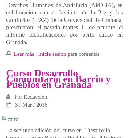
Derechos Humanos de Andalucía (APDHA), en
colaboración con el Instituto de la Paz y los
Conflictos (IPAZ) de la Universidad de Granada,
presentaron, el pasado martes 11 de octubre, el
informe Identificaciones por perfil étnico en
Granada.
Leer más
sobre Identificaciones policiales basadas en
Inicie sesión
para comentar
perfil étnico en Granada
Curso Desarrollo
Comunitario en Barrio y
Pueblos en Granada
Por
Redacción
3 / Mar / 2016
La segunda edición del curso en "Desarrollo
Comunitario en Barrios y Pueblos", es el fruto de