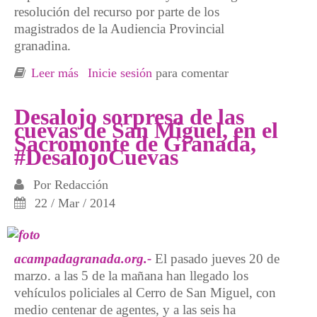
resolución del recurso por parte de los
magistrados de la Audiencia Provincial
granadina.
Leer más
sobre Granada. Concentración apoyo a Carlos
Inicie sesión
para comentar
y Carmen, 13 Mayo, 10 H, Plaza Nueva
Desalojo sorpresa de las
cuevas de San Miguel, en el
Sacromonte de Granada,
#DesalojoCuevas
Por
Redacción
22 / Mar / 2014
acampadagranada.org.-
El pasado jueves 20 de
marzo. a las 5 de la mañana han llegado los
vehículos policiales al Cerro de San Miguel, con
medio centenar de agentes, y a las seis ha