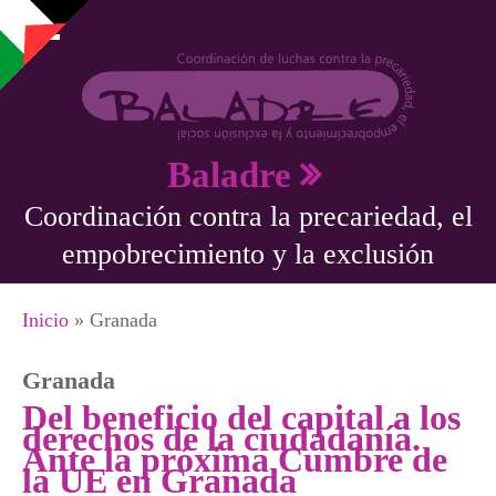
Pasar al contenido principal
Baladre
Coordinación contra la precariedad, el
empobrecimiento y la exclusión
Se encuentra usted aquí
Inicio
» Granada
Granada
Del beneficio del capital a los
derechos de la ciudadanía.
Ante la próxima Cumbre de
la UE en Granada