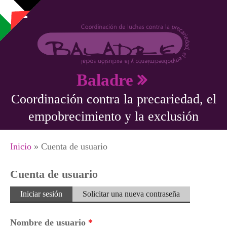
Pasar al contenido principal
Baladre
Coordinación contra la precariedad, el
empobrecimiento y la exclusión
Se encuentra usted aquí
Inicio
» Cuenta de usuario
Cuenta de usuario
Solapas principales
Iniciar sesión
(solapa
Solicitar una nueva contraseña
activa)
Nombre de usuario
*