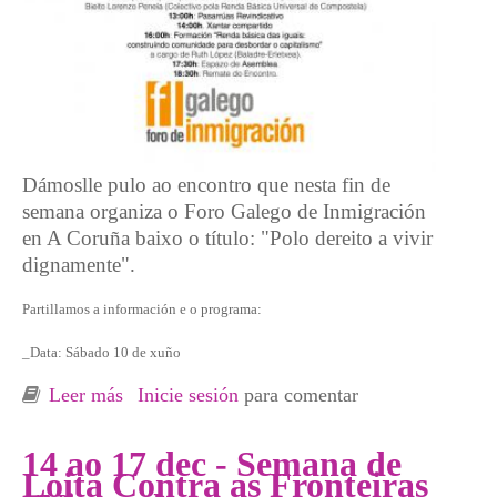
Dámoslle pulo ao encontro que nesta fin de
semana organiza o Foro Galego de Inmigración
en A Coruña baixo o título: "Polo dereito a vivir
dignamente".
Partillamos a información e o programa:
_Data: Sábado 10 de xuño
Leer más
sobre Encuentro del Foro Galego de
Inicie sesión
para comentar
Inmigración: “Polo dereito a vivir
dignamente”
14 ao 17 dec - Semana de
Loita Contra as Fronteiras