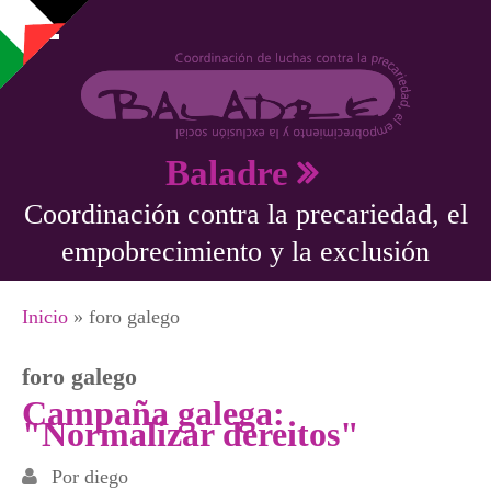
Pasar al contenido principal
Baladre
Coordinación contra la precariedad, el
empobrecimiento y la exclusión
Se encuentra usted aquí
Inicio
» foro galego
foro galego
Campaña galega:
"Normalizar dereitos"
Por
diego