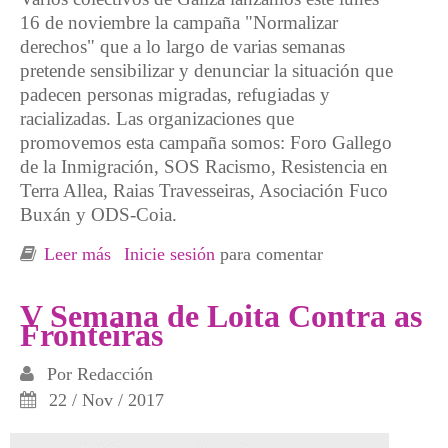
16 de noviembre la campaña "Normalizar
derechos" que a lo largo de varias semanas
pretende sensibilizar y denunciar la situación que
padecen personas migradas, refugiadas y
racializadas. Las organizaciones que
promovemos esta campaña somos: Foro Gallego
de la Inmigración, SOS Racismo, Resistencia en
Terra Allea, Raias Travesseiras, Asociación Fuco
Buxán y ODS-Coia.
Leer más
sobre Campaña galega: "Normalizar dereitos"
Inicie sesión
para comentar
V Semana de Loita Contra as
Fronteiras
Por
Redacción
22 / Nov / 2017