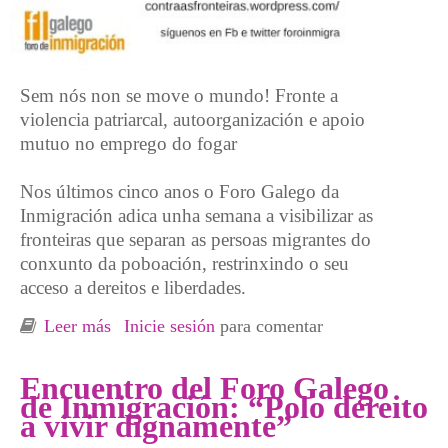
Sem nós non se move o mundo! Fronte a
violencia patriarcal, autoorganización e apoio
mutuo no emprego do fogar
Nos últimos cinco anos o Foro Galego da
Inmigración adica unha semana a visibilizar as
fronteiras que separan as persoas migrantes do
conxunto da poboación, restrinxindo o seu
acceso a dereitos e liberdades.
Leer más
sobre V Semana de Loita Contra as Fronteiras
Inicie sesión
para comentar
Encuentro del Foro Galego
de Inmigración: “Polo dereito
a vivir dignamente”