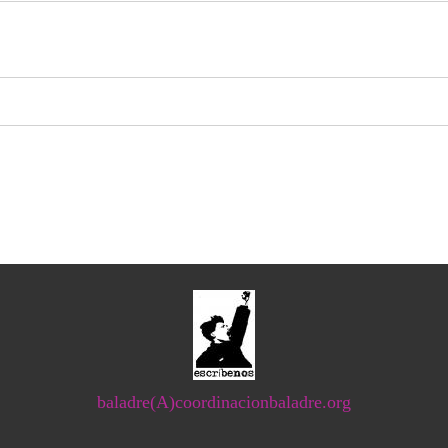
baladre(A)coordinacionbaladre.org