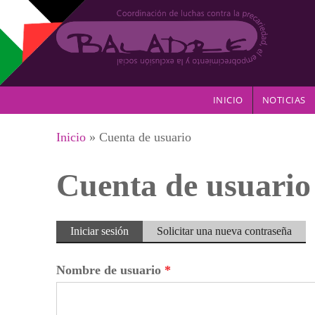
Pasar al contenido principal
INICIO
NOTICIAS
Se encuentra usted aquí
Inicio
» Cuenta de usuario
Cuenta de usuario
Solapas principales
Iniciar sesión
(solapa
Solicitar una nueva contraseña
activa)
Nombre de usuario
*