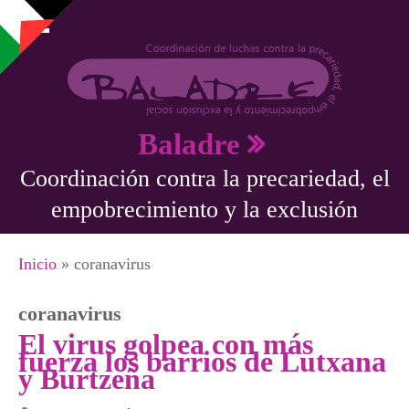
Pasar al contenido principal
Baladre
Coordinación contra la precariedad, el
empobrecimiento y la exclusión
Se encuentra usted aquí
Inicio
» coranavirus
coranavirus
El virus golpea con más
fuerza los barrios de Lutxana
y Burtzeña