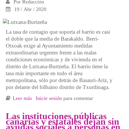
Por
Redacción
19 / Abr / 2020
La tasa de contagio que soporta el barrio es casi
el doble que la media de Barakaldo. Berri-
Otxoak exige al Ayuntamiento medidas
extraordinarias urgentes frente a las malas
condiciones económicas y de vivienda en el
distrito de Lutxana-Burtzeña. El barrio tiene la
tasa más importante en todo el área
metropolitana, sólo por detrás de Basauri-Ariz, y
por delante del bilbaino distrito de Txurdinaga.
Leer más
sobre El virus golpea con más fuerza los
Inicie sesión
para comentar
barrios de Lutxana y Burtzeña
Las instituciones públicas
canarias y estatales dejan sin
ayudas sociales a personas en