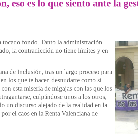
ón, eso es lo que siento ante la g
a tocado fondo. Tanto la administración
o, la contradicción no tiene límites y en
na de Inclusión, tras un largo proceso para
en los que te hacen desnudarte como si
 con esta miseria de migajas con las que los
 atragantarse, culpándose unos a los otros,
 un discurso alejado de la realidad en la
 por el caos en la Renta Valenciana de
so es lo que siento ante la gestión de Renta Valenciana de Incl