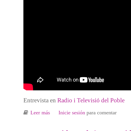
Entrevista en
Radio i Televisió del Poble
Leer más
sobre Del Caos de la RVI a la Renta B
Inicie sesión
para comentar