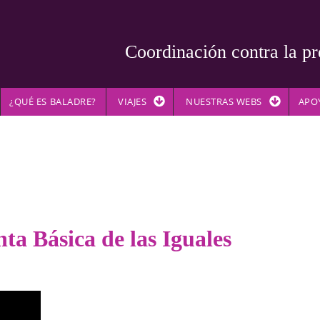
Coordinación contra la pr
¿QUÉ ES BALADRE?
VIAJES
NUESTRAS WEBS
APO
ta Básica de las Iguales