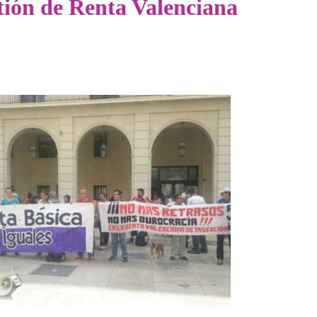
estión de Renta Valenciana
usión