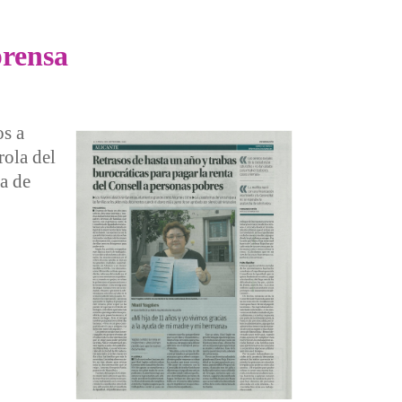
prensa
os a
rola del
na de