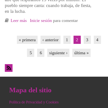
pueblo siempre canta: cuando trabaja, de fiesta,
en la lucha.
Leer más
sobre MÚSICA Y REPRESIÓN. Yo canto…
Inicie sesión
para comentar
¡¡AMNISTÍA SOCIAL YA!!
Páginas
« primera
‹ anterior
1
2
3
4
5
6
siguiente ›
última »
Mapa del sitio
Política de Privacidad y Cookies