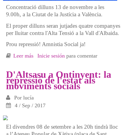
Concentració dilluns 13 de novembre a les
9.00h, a la Ciutat de la Justícia a València.
El proper dilluns seran jutjades quatre companyes
per lluitar contra l'Alta Tensió a la Vall d'Albaida.
Prou repressió! Amnistia Social ja!
Leer más
sobre Defensar la serra no és cap delicte!
Inicie sesión
para comentar
D'Altsasu a Ontinyent: la
repressió de l'estat als
moviments socials
Por
lucía
4 / Sep / 2017
El divendres 08 de setembre a les 20h tindrà lloc
a l’Ateneu Popular de Xàtiva (plaça de Sant