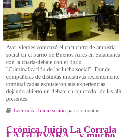
Ayer viernes comenzó el encuentro de amnistía
social en el barrio de Buenos Aires en Salamanca
con la charla-debate con el título
"Criminalización de las lucha social". Donde
compañeras de distintas iniciativas recientemente
criminalizadas expusieron sus experiencias
dejando abierto un debate enriquecedor de las allí
presentes.
Leer más
sobre Ayer dio comienzo el encuentro de
Inicie sesión
para comentar
amnistía social en el barrio de Buenos Aires,
Salamanaca
Crónica Juicio La Corrala
LA GUEVARA... y mucho