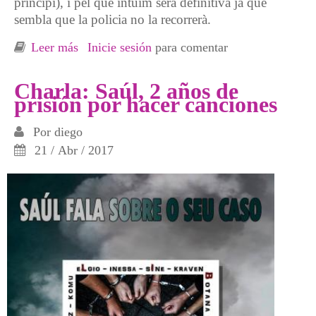
principi), i pel que intuïm serà definitiva ja que
sembla que la policia no la recorrerà.
Leer más
sobre Valoración de la absolución a los siete
Inicie sesión
para comentar
del AVE
Charla: Saúl, 2 años de
prisión por hacer canciones
Por
diego
21 / Abr / 2017