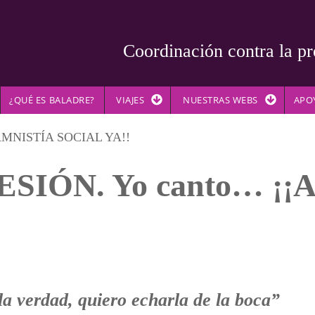
Coordinación contra la pr
¿QUÉ ES BALADRE?
VIAJES
NUESTRAS WEBS
APO
AMNISTÍA SOCIAL YA!!
SIÓN. Yo canto… ¡¡
a verdad, quiero echarla de la boca”