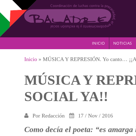
Pasar al contenido principal
INICIO
NOTICIAS
Se encuentra usted aquí
Inicio
» MÚSICA Y REPRESIÓN. Yo canto… ¡¡
MÚSICA Y REPRE
SOCIAL YA!!
Por
Redacción
17 / Nov / 2016
Como decía el poeta: “es amarga l