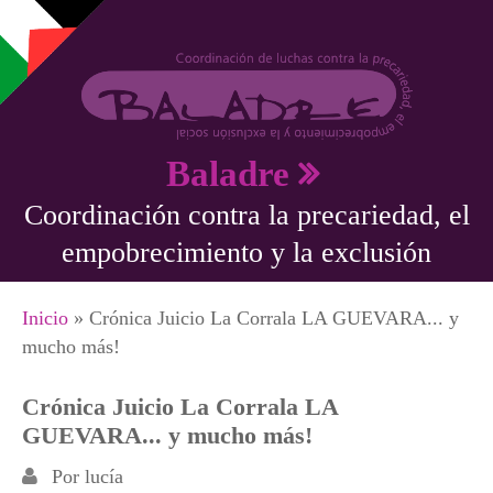
Pasar al contenido principal
Baladre
Coordinación contra la precariedad, el
empobrecimiento y la exclusión
Se encuentra usted aquí
Inicio
» Crónica Juicio La Corrala LA GUEVARA... y
mucho más!
Crónica Juicio La Corrala LA
GUEVARA... y mucho más!
Por
lucía