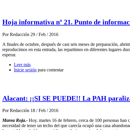
Hoja informativa nº 21. Punto de informac
Por
Redacción
29 / Feb / 2016
A finales de octubre, después de casi seis meses de preparación, abr
reproducimos en esta entrada, las repartimos en diferentes lugares dur
esperar.
Leer más
sobre Hoja informativa nº 21. Punto de información y
Inicie sesión
para comentar
Alacant: ¡¡SI SE PUEDE!! La PAH paraliza
Por
Redacción
18 / Feb / 2016
Marea Roja.-
Hoy, martes 16 de febrero, cerca de 100 personas han c
necesidad de tener un techo del que carecía ocupó una casa abandona