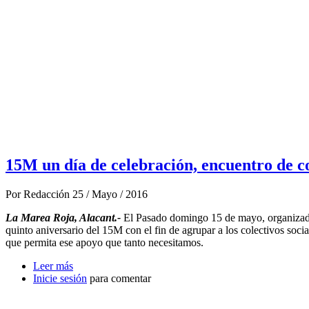
15M un día de celebración, encuentro de co
Por
Redacción
25 / Mayo / 2016
La Marea Roja, Alacant.-
El Pasado domingo 15 de mayo, organizado
quinto aniversario del 15M con el fin de agrupar a los colectivos soci
que permita ese apoyo que tanto necesitamos.
Leer más
sobre 15M un día de celebración, encuentro de colect
Inicie sesión
para comentar