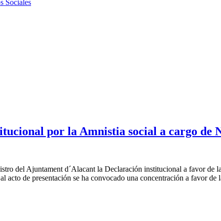
s Sociales
tucional por la Amnistia social a cargo de
ro del Ajuntament d´Alacant la Declaración institucional a favor de la
l acto de presentación se ha convocado una concentración a favor de la
onal por la Amnistia social a cargo de No Som Delicte Alacant