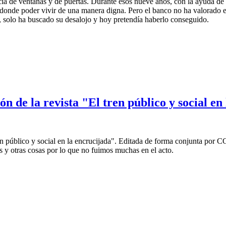
cía de ventanas y de puertas. Durante esos nueve años, con la ayuda de
e donde poder vivir de una manera digna. Pero el banco no ha valorado e
l, solo ha buscado su desalojo y hoy pretendía haberlo conseguido.
desahucio de Piedad
n de la revista "El tren público y social en
ren público y social en la encrucijada". Editada de forma conjunta por
 y otras cosas por lo que no fuimos muchas en el acto.
a revista "El tren público y social en la encrucijada"