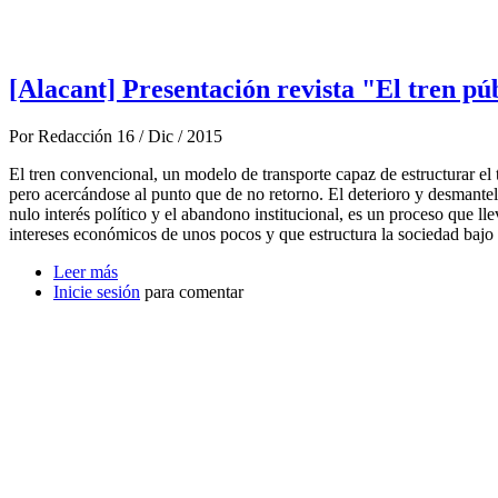
[Alacant] Presentación revista "El tren púb
Por
Redacción
16 / Dic / 2015
El tren convencional, un modelo de transporte capaz de estructurar el te
pero acercándose al punto que de no retorno. El deterioro y desmantel
nulo interés político y el abandono institucional, es un proceso que 
intereses económicos de unos pocos y que estructura la sociedad bajo 
Leer más
sobre [Alacant] Presentación revista "El tren público y
Inicie sesión
para comentar