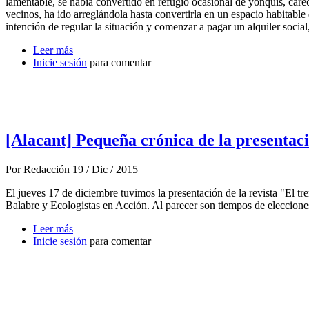
lamentable, se había convertido en refugio ocasional de yonquis, care
vecinos, ha ido arreglándola hasta convertirla en un espacio habitabl
intención de regular la situación y comenzar a pagar un alquiler socia
Leer más
sobre Alacant: ¡¡SI SE PUEDE!! La PAH paraliza el 
Inicie sesión
para comentar
[Alacant] Pequeña crónica de la presentació
Por
Redacción
19 / Dic / 2015
El jueves 17 de diciembre tuvimos la presentación de la revista "El t
Balabre y Ecologistas en Acción. Al parecer son tiempos de elecciones
Leer más
sobre [Alacant] Pequeña crónica de la presentación de l
Inicie sesión
para comentar