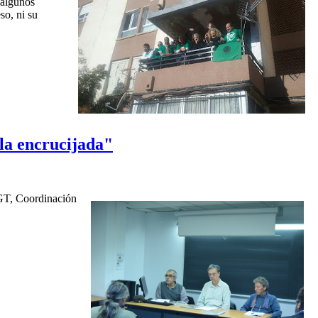
 algunos
so, ni su
 la encrucijada"
 CGT, Coordinación