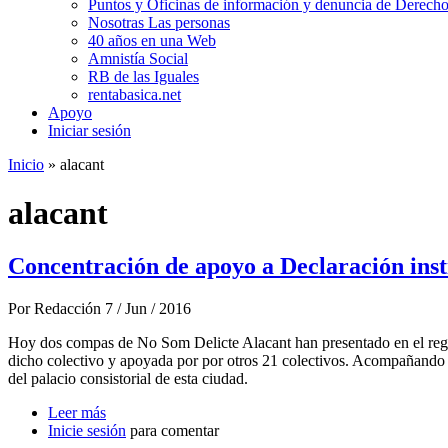
Puntos y Oficinas de información y denuncia de Derecho
Nosotras Las personas
40 años en una Web
Amnistía Social
RB de las Iguales
rentabasica.net
Apoyo
Iniciar sesión
Inicio
» alacant
Se encuentra usted aquí
alacant
Concentración de apoyo a Declaración insti
Por
Redacción
7 / Jun / 2016
Hoy dos compas de No Som Delicte Alacant han presentado en el regist
dicho colectivo y apoyada por por otros 21 colectivos. Acompañando a
del palacio consistorial de esta ciudad.
Leer más
sobre Concentración de apoyo a Declaración instituci
Inicie sesión
para comentar