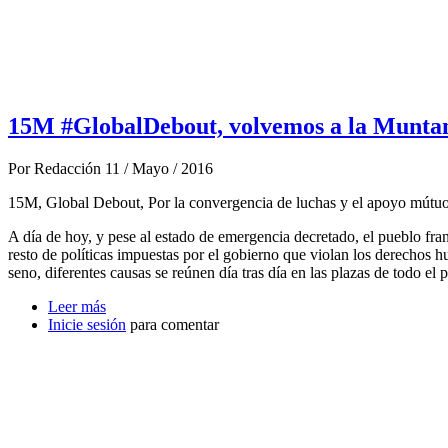
15M #GlobalDebout, volvemos a la Muntan
Por
Redacción
11 / Mayo / 2016
15M, Global Debout, Por la convergencia de luchas y el apoyo mútuo,
A día de hoy, y pese al estado de emergencia decretado, el pueblo fran
resto de políticas impuestas por el gobierno que violan los derecho
seno, diferentes causas se reúnen día tras día en las plazas de todo el p
Leer más
sobre 15M #GlobalDebout, volvemos a la Muntanyeta
Inicie sesión
para comentar