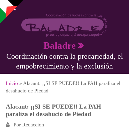
Pasar al contenido principal
Baladre
Coordinación contra la precariedad, el
empobrecimiento y la exclusión
Se encuentra usted aquí
Inicio
» Alacant: ¡¡SI SE PUEDE!! La PAH paraliza el
desahucio de Piedad
Alacant: ¡¡SI SE PUEDE!! La PAH
paraliza el desahucio de Piedad
Por
Redacción