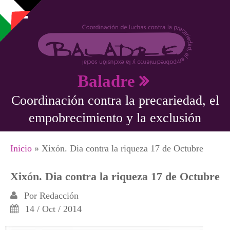
Pasar al contenido principal
Baladre
Coordinación contra la precariedad, el
empobrecimiento y la exclusión
Se encuentra usted aquí
Inicio
» Xixón. Dia contra la riqueza 17 de Octubre
Xixón. Dia contra la riqueza 17 de Octubre
Por
Redacción
14 / Oct / 2014