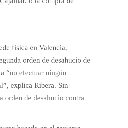
 Cajamar, o la compra de
.
ede física en Valencia,
 segunda orden de desahucio de
 a “
no efectuar ningún
al
”, explica Ribera. Sin
ra orden de desahucio contra