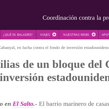
Coordinación contra la pr
¿QUÉ ES BALADRE?
VIAJES
NUESTRAS WEBS
APO
Cabanyal, en lucha contra el fondo de inversión estadouniden
ilias de un bloque del
 inversión estadounide
do en
El Salto
.-
El barrio marinero de casa