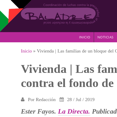
Pasar al contenido principal
INICIO
NOTICIAS
Se encuentra usted aquí
Inicio
» Vivienda | Las familias de un bloque del 
Vivienda | Las fam
contra el fondo de
Por
Redacción
28 / Jul / 2019
Ester Fayos.
La Directa.
Publica