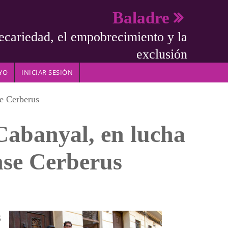
Baladre
ecariedad, el empobrecimiento y la
exclusión
YO
INICIAR SESIÓN
se Cerberus
 Cabanyal, en lucha
nse Cerberus
s