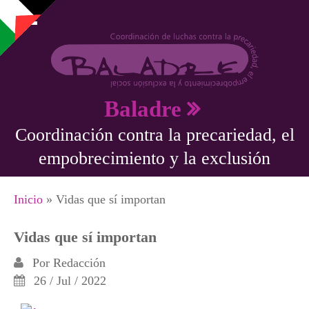
Pasar al contenido principal
Baladre
Coordinación contra la precariedad, el
empobrecimiento y la exclusión
Se encuentra usted aquí
Inicio
» Vidas que sí importan
Vidas que sí importan
Por
Redacción
26 / Jul / 2022