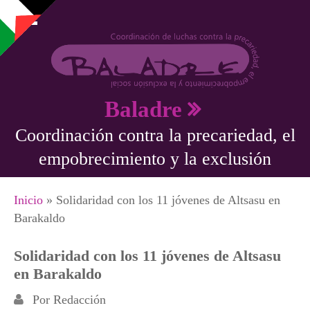
Pasar al contenido principal
Baladre
Coordinación contra la precariedad, el
empobrecimiento y la exclusión
Se encuentra usted aquí
Inicio
» Solidaridad con los 11 jóvenes de Altsasu en
Barakaldo
Solidaridad con los 11 jóvenes de Altsasu
en Barakaldo
Por
Redacción