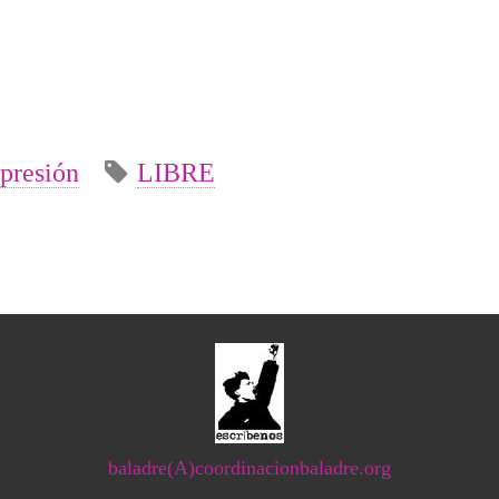
presión
LIBRE
baladre(A)coordinacionbaladre.org