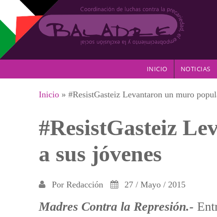
Pasar al contenido principal
INICIO
NOTICIAS
Se encuentra usted aquí
Inicio
» #ResistGasteiz Levantaron un muro popula
#ResistGasteiz Le
a sus jóvenes
Por
Redacción
27 / Mayo / 2015
Madres Contra la Represión.-
Ent