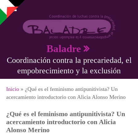
Pasar al contenido principal
Baladre
Coordinación contra la precariedad, el
empobrecimiento y la exclusión
Se encuentra usted aquí
Inicio
» ¿Qué es el feminismo antipunitivista? Un
acercamiento introductorio con Alicia Alonso Merino
¿Qué es el feminismo antipunitivista? Un
acercamiento introductorio con Alicia
Alonso Merino