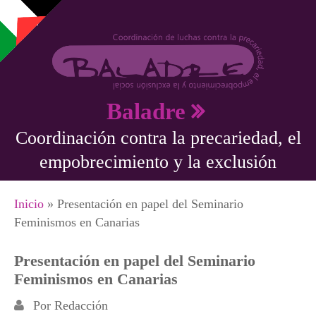
Pasar al contenido principal
Baladre
Coordinación contra la precariedad, el
empobrecimiento y la exclusión
Se encuentra usted aquí
Inicio
» Presentación en papel del Seminario
Feminismos en Canarias
Presentación en papel del Seminario
Feminismos en Canarias
Por
Redacción