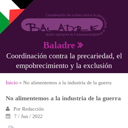
Pasar al contenido principal
Baladre
Coordinación contra la precariedad, el
empobrecimiento y la exclusión
Se encuentra usted aquí
Inicio
» No alimentemos a la industria de la guerra
No alimentemos a la industria de la guerra
Por
Redacción
7 / Jun / 2022