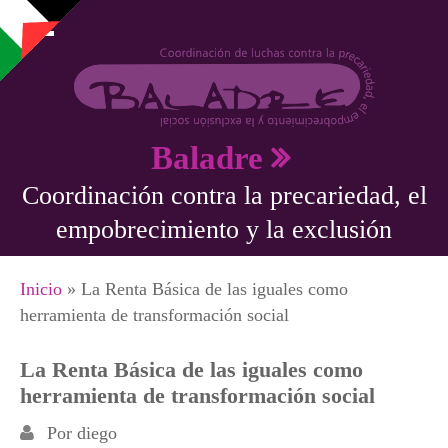
Pasar al contenido principal
Baladre
Coordinación contra la precariedad, el
empobrecimiento y la exclusión
Se encuentra usted aquí
Inicio
» La Renta Básica de las iguales como
herramienta de transformación social
La Renta Básica de las iguales como
herramienta de transformación social
Por
diego