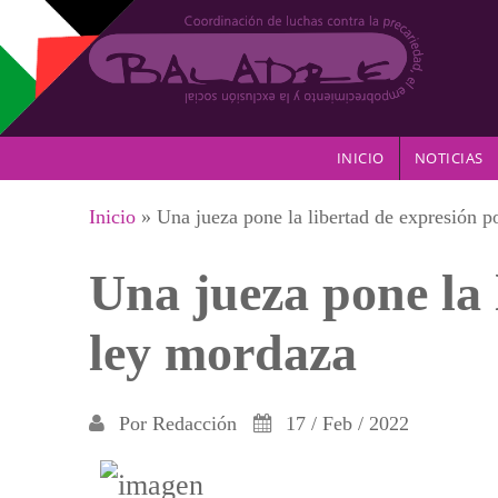
Pasar al contenido principal
INICIO
NOTICIAS
Se encuentra usted aquí
Inicio
» Una jueza pone la libertad de expresión p
Una jueza pone la 
ley mordaza
Por
Redacción
17 / Feb / 2022