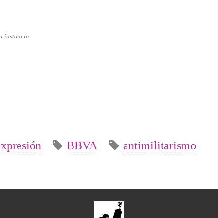
a instancia
expresión
BBVA
antimilitarismo