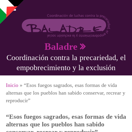
Pasar al contenido principal
Baladre
Coordinación contra la precariedad, el
empobrecimiento y la exclusión
Se encuentra usted aquí
Inicio
» “Esos fuegos sagrados, esas formas de vida
alternas que los pueblos han sabido conservar, recrear y
reproducir”
“Esos fuegos sagrados, esas formas de vida
alternas que los pueblos han sabido
conservar, recrear y reproducir”