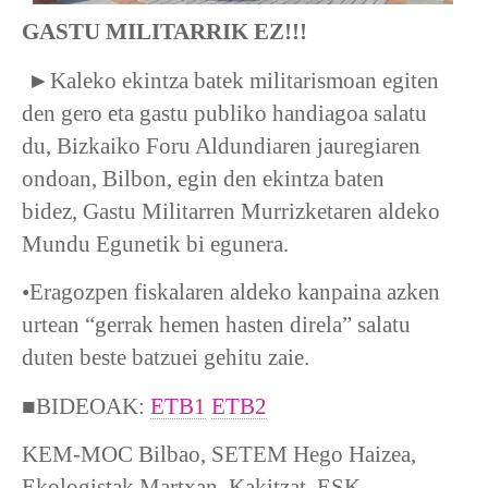
GASTU MILITARRIK EZ!!!
►Kaleko ekintza batek militarismoan egiten
den gero eta gastu publiko handiagoa salatu
du, Bizkaiko Foru Aldundiaren jauregiaren
ondoan, Bilbon, egin den ekintza baten
bidez, Gastu Militarren Murrizketaren aldeko
Mundu Egunetik bi egunera.
•Eragozpen fiskalaren aldeko kanpaina azken
urtean “gerrak hemen hasten direla” salatu
duten beste batzuei gehitu zaie.
■BIDEOAK:
ETB1
ETB2
KEM-MOC Bilbao, SETEM Hego Haizea,
Ekologistak Martxan, Kakitzat, ESK