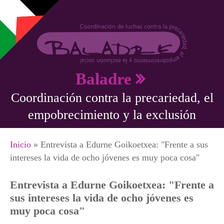
Pasar al contenido principal
Baladre
Coordinación contra la precariedad, el
empobrecimiento y la exclusión
Se encuentra usted aquí
Inicio
» Entrevista a Edurne Goikoetxea: "Frente a sus
intereses la vida de ocho jóvenes es muy poca cosa"
Entrevista a Edurne Goikoetxea: "Frente a
sus intereses la vida de ocho jóvenes es
muy poca cosa"