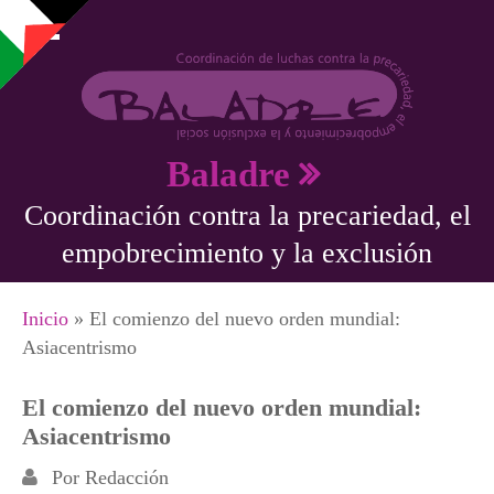
Pasar al contenido principal
Baladre
Coordinación contra la precariedad, el
empobrecimiento y la exclusión
Se encuentra usted aquí
Inicio
» El comienzo del nuevo orden mundial:
Asiacentrismo
El comienzo del nuevo orden mundial:
Asiacentrismo
Por
Redacción