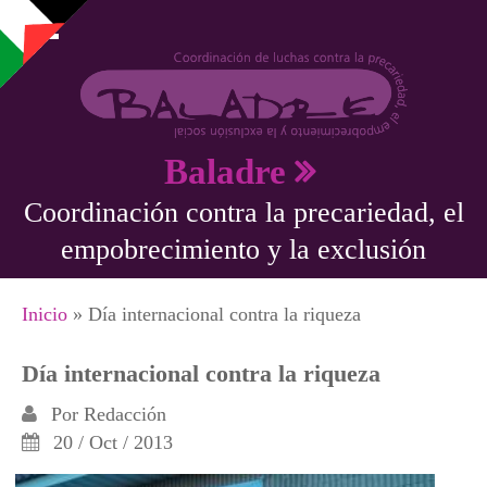
Pasar al contenido principal
Baladre
Coordinación contra la precariedad, el
empobrecimiento y la exclusión
Se encuentra usted aquí
Inicio
» Día internacional contra la riqueza
Día internacional contra la riqueza
Por
Redacción
20 / Oct / 2013