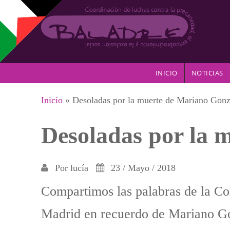
Pasar al contenido principal
INICIO
NOTICIAS
Se encuentra usted aquí
Inicio
» Desoladas por la muerte de Mariano Gonz
Desoladas por la 
Por
lucía
23 / Mayo / 2018
Compartimos las palabras de la Co
Madrid en recuerdo de Mariano Go