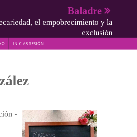
Baladre
ecariedad, el empobrecimiento y la
exclusión
YO
INICIAR SESIÓN
zález
ción -
e