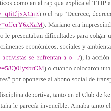
sticos como en el rap que explica el TTIP e
?v=qIiEljxXCnE
) o el rap "Decrece, decrec
?v=ofJerY6xXaM
). Mariano era imprescindi
 le presentaban dificultades para colgar 
crímenes económicos, sociales y ambienta
activistas-se-enfrentan-a-o…/
), la acción
h?v=58Q0JyxbrGM
) o cuando colocaron una
res" por oponerse al abono social de trans
isciplina deportiva, tanto en el Club de k
taña le parecía invencible. Amaba tanto e