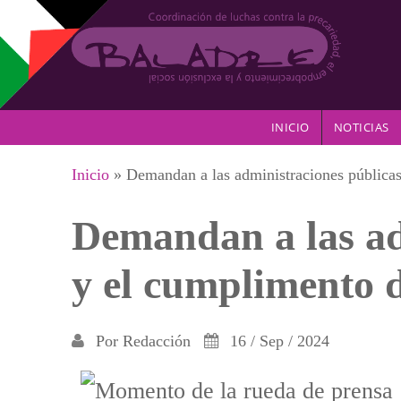
Pasar al contenido principal
INICIO
NOTICIAS
Se encuentra usted aquí
Inicio
» Demandan a las administraciones públicas
Demandan a las ad
y el cumplimento d
Por
Redacción
16 / Sep / 2024