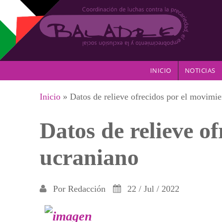
Pasar al contenido principal
INICIO
NOTICIAS
Se encuentra usted aquí
Inicio
» Datos de relieve ofrecidos por el movimie
Datos de relieve o
ucraniano
Por
Redacción
22 / Jul / 2022