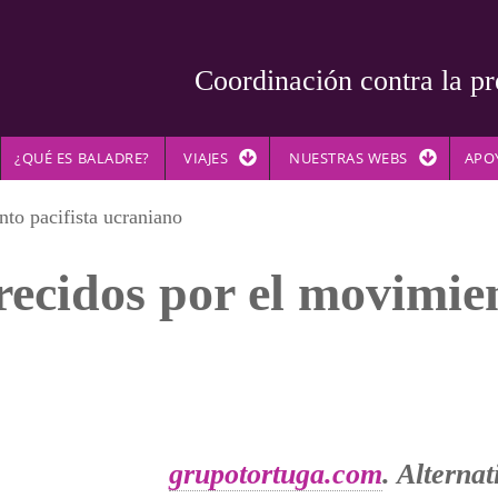
Coordinación contra la pr
¿QUÉ ES BALADRE?
VIAJES
NUESTRAS WEBS
APO
nto pacifista ucraniano
frecidos por el movimien
grupotortuga.com
. Alterna