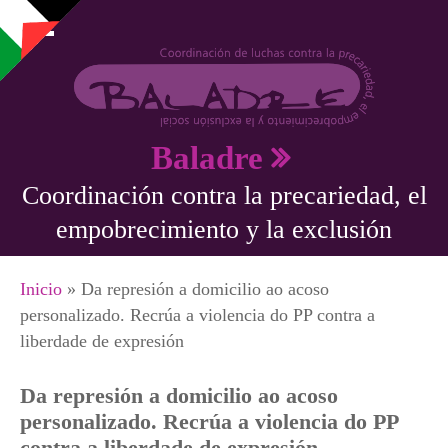
Pasar al contenido principal
Baladre
Coordinación contra la precariedad, el
empobrecimiento y la exclusión
Se encuentra usted aquí
Inicio
» Da represión a domicilio ao acoso
personalizado. Recrúa a violencia do PP contra a
liberdade de expresión
Da represión a domicilio ao acoso
personalizado. Recrúa a violencia do PP
contra a liberdade de expresión