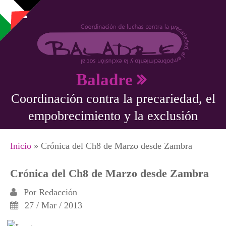
Pasar al contenido principal
Baladre
Coordinación contra la precariedad, el
empobrecimiento y la exclusión
Se encuentra usted aquí
Inicio
» Crónica del Ch8 de Marzo desde Zambra
Crónica del Ch8 de Marzo desde Zambra
Por
Redacción
27 / Mar / 2013