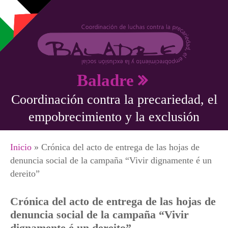
Pasar al contenido principal
Baladre
Coordinación contra la precariedad, el
empobrecimiento y la exclusión
Se encuentra usted aquí
Inicio
» Crónica del acto de entrega de las hojas de
denuncia social de la campaña “Vivir dignamente é un
dereito”
Crónica del acto de entrega de las hojas de
denuncia social de la campaña “Vivir
dignamente é un dereito”