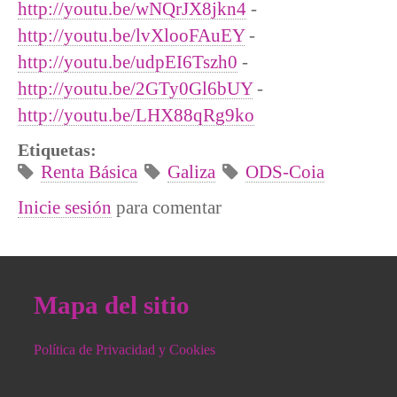
http://youtu.be/wNQrJX8jkn4
-
http://youtu.be/lvXlooFAuEY
-
http://youtu.be/udpEI6Tszh0
-
http://youtu.be/2GTy0Gl6bUY
-
http://youtu.be/LHX88qRg9ko
Etiquetas:
Renta Básica
Galiza
ODS-Coia
Inicie sesión
para comentar
Mapa del sitio
Política de Privacidad y Cookies