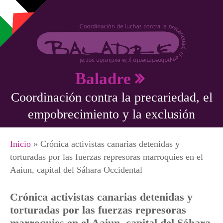
Pasar al contenido principal
Baladre
Coordinación contra la precariedad, el
empobrecimiento y la exclusión
Se encuentra usted aquí
Inicio
» Crónica activistas canarias detenidas y
torturadas por las fuerzas represoras marroquies en el
Aaiun, capital del Sáhara Occidental
Crónica activistas canarias detenidas y
torturadas por las fuerzas represoras
marroquies en el Aaiun, capital del Sáhara