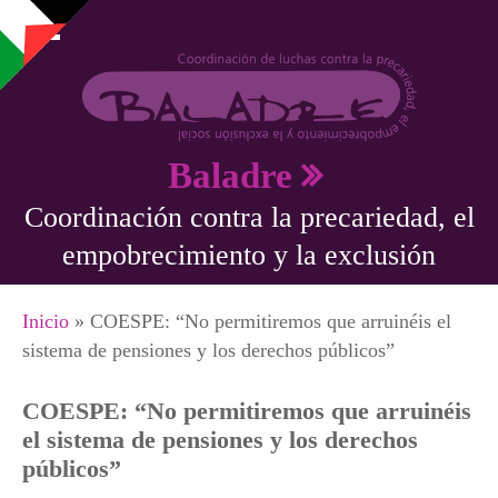
Pasar al contenido principal
Baladre
Coordinación contra la precariedad, el
empobrecimiento y la exclusión
Se encuentra usted aquí
Inicio
» COESPE: “No permitiremos que arruinéis el
sistema de pensiones y los derechos públicos”
COESPE: “No permitiremos que arruinéis
el sistema de pensiones y los derechos
públicos”