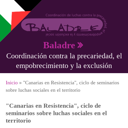
Pasar al contenido principal
Baladre
Coordinación contra la precariedad, el
empobrecimiento y la exclusión
Se encuentra usted aquí
Inicio
» "Canarias en Resistencia", ciclo de seminarios
sobre luchas sociales en el territorio
"Canarias en Resistencia", ciclo de
seminarios sobre luchas sociales en el
territorio