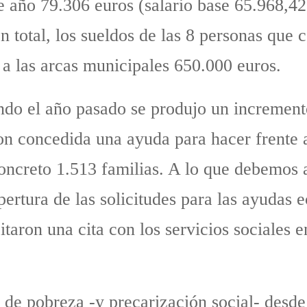
te año 79.306 euros (salario base 65.968,4
En total, los sueldos de las 8 personas qu
a las arcas municipales 650.000 euros.
do el año pasado se produjo un incremento
on concedida una ayuda para hacer frente 
oncreto 1.513 familias. A lo que debemos a
pertura de las solicitudes para las ayudas 
citaron una cita con los servicios sociales
d de pobreza -y precarización social- desd