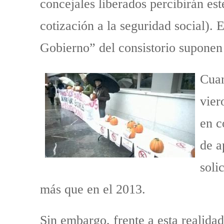
concejales liberados percibirán es
cotización a la seguridad social). 
Gobierno” del consistorio suponen 
Cuan
vier
en c
de a
soli
más que en el 2013.
Sin embargo, frente a esta realida