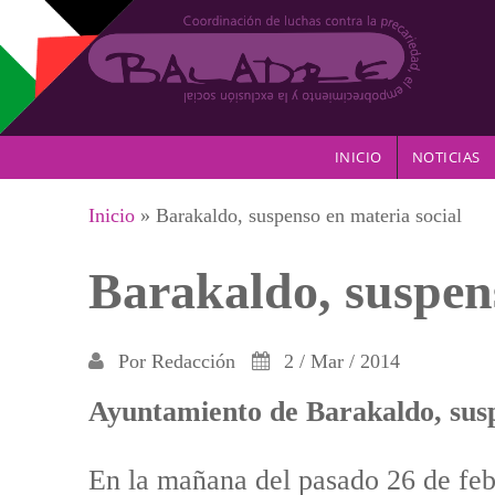
Pasar al contenido principal
INICIO
NOTICIAS
Se encuentra usted aquí
Inicio
» Barakaldo, suspenso en materia social
Barakaldo, suspens
Por
Redacción
2 / Mar / 2014
Ayuntamiento de Barakaldo, susp
En la mañana del pasado 26 de feb