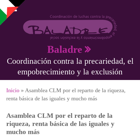
Pasar al contenido principal
Baladre
Coordinación contra la precariedad, el
empobrecimiento y la exclusión
Se encuentra usted aquí
Inicio
» Asamblea CLM por el reparto de la riqueza,
renta básica de las iguales y mucho más
Asamblea CLM por el reparto de la
riqueza, renta básica de las iguales y
mucho más