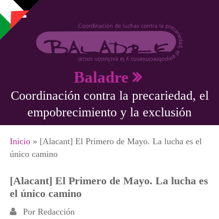
Pasar al contenido principal
Baladre
Coordinación contra la precariedad, el
empobrecimiento y la exclusión
Se encuentra usted aquí
Inicio
» [Alacant] El Primero de Mayo. La lucha es el
único camino
[Alacant] El Primero de Mayo. La lucha es
el único camino
Por
Redacción