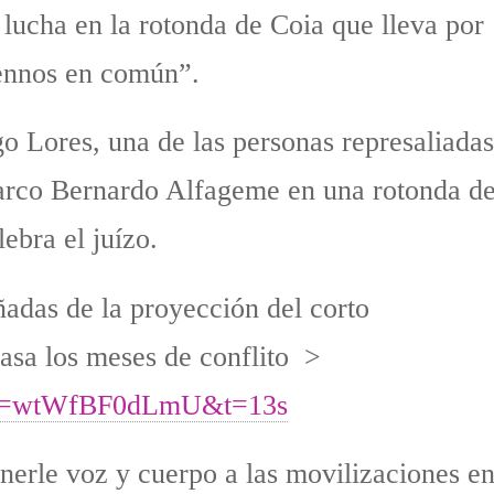
 lucha en la rotonda de Coia que lleva por
ñennos en común”.
o Lores, una de las personas represaliadas
 barco Bernardo Alfageme en una rotonda de
ebra el juízo.
ñadas de la proyección del corto
a los meses de conflito >
h?v=wtWfBF0dLmU&t=13s
nerle voz y cuerpo a las movilizaciones en