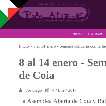
Pasar al contenido principal
INICIO
NOTICIAS
Se encuentra usted aquí
Inicio
» 8 al 14 enero - Semana solidaria con la lu
8 al 14 enero - Se
de Coia
Por
diego
4 / Ene / 2017
La Asemblea Aberta de Coia y Bal