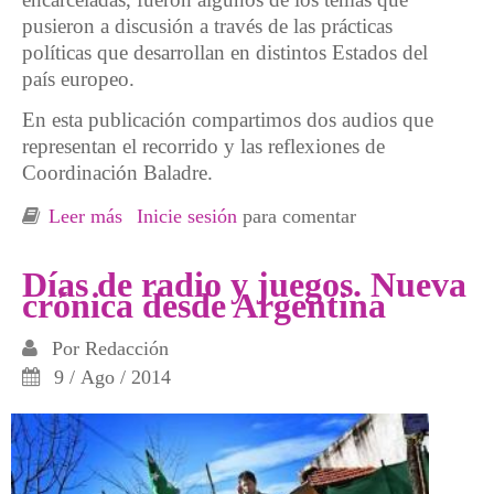
pusieron a discusión a través de las prácticas
políticas que desarrollan en distintos Estados del
país europeo.
En esta publicación compartimos dos audios que
representan el recorrido y las reflexiones de
Coordinación Baladre.
Leer más
sobre COORDINACIÓN BALADRE:
Inicie sesión
para comentar
Feminismos y respuestas a la crisis europea
Días de radio y juegos. Nueva
crónica desde Argentina
Por
Redacción
9 / Ago / 2014