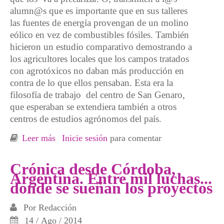
alumn@s que es importante que en sus talleres
las fuentes de energía provengan de un molino
eólico en vez de combustibles fósiles. También
hicieron un estudio comparativo demostrando a
los agricultores locales que los campos tratados
con agrotóxicos no daban más producción en
contra de lo que ellos pensaban. Esta era la
filosofía de trabajo del centro de San Genaro,
que esperaban se extendiera también a otros
centros de estudios agrónomos del país.
Leer más
sobre Última crónica desde Argentina. Recta
Inicie sesión
para comentar
final
Crónica desde Córdoba,
Argentina. Entre mil luchas...
donde se sueñan los proyectos
Por
Redacción
14 / Ago / 2014