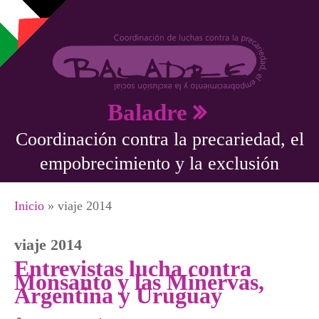
Pasar al contenido principal
Baladre
Coordinación contra la precariedad, el
empobrecimiento y la exclusión
Se encuentra usted aquí
Inicio
» viaje 2014
viaje 2014
Entrevistas lucha contra
Monsanto y las Minervas,
Argentina y Uruguay