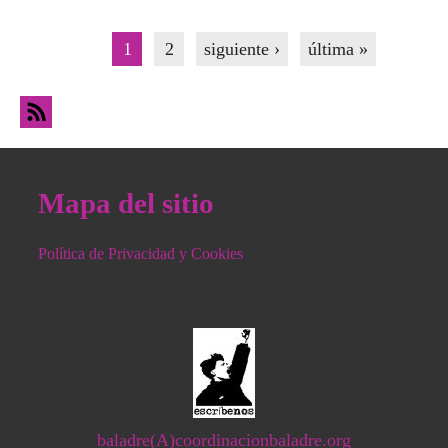
Páginas
1
2
siguiente ›
última »
Mapa del sitio
Política de Privacidad y Cookies
baladre(A)coordinacionbaladre.org