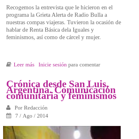
Recogemos la entrevista que le hicieron en el
programa la Grieta Alerta de Radio Bulla a
nuestras compas viajeras. Tuvieron la ocasión de
hablar de Renta Básica dela Iguales y
feminismos, así como de cárcel y mujer.
Leer más
sobre Entrevista en el programa La Grieta
Inicie sesión
para comentar
Alerta de Radio Bulla, Argentina
Crónica desde San Luis,
Argentina. Comunicación
comunitaria y feminismos
Por
Redacción
7 / Ago / 2014