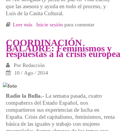
que las asesora y ayuda en todo el proceso, y
Luis de la Casita Cultural.
Leer más
sobre Crónica desde San Luis, Argentina.
Inicie sesión
para comentar
Cooperativas, RBis y mucho más
COORDINACIÓN
BALADRE: Feminismos y
respuestas a la crisis europea
Por
Redacción
10 / Ago / 2014
Radio la Bulla.-
La semana pasada, cuatro
compañerxs del Estado Español, nos
compartieron sus experiencias de lucha en
España. Crisis del capitalismo, feminismos, renta
básica de las iguales y trabajo con mujeres
encarceladas, fueron algunos de los temas que