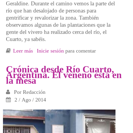
Geraldine. Durante el camino vemos la parte del
río que han desalojado de personas para
gentrificar y revalorizar la zona. También
observamos algunas de las plantaciones que la
gente del vivero ha realizado cerca del río, el
Cuarto, ya sabéis.
Leer más
sobre El árbol de la vida y la RBis
Inicie sesión
para comentar
Crónica desde Río Cuarto,
Argentina. El veneno está en
la mesa
Por
Redacción
2 / Ago / 2014