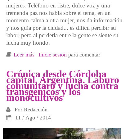
mujeres. Teléfono en ristre, dulce voz y una
tremenda paz nos habla sobre el tema, en un
momento calma a otra mujer, nos da información
y nos guía por la ciudad... es difícil percibir su
labor, pero al perderla entre la gente se siente su
lucha muy hondo.
Leer más
sobre Crónica desde Córdoba, Argentina.
Inicie sesión
para comentar
Entre mil luchas... donde se sueñan los
proyectos
Crónica desde Córdoba
capital, Argentina. Laburo
comunitaro y lucha contra
transgénicos y los
monocultivos
Por
Redacción
11 / Ago / 2014