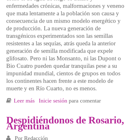
enfermedades crónicas, malformaciones y veneno
que mata lentamente a la población son causa y
consecuencia de un mismo modelo energético y
de producción. La nueva generación de
transgénicos experimentados son las semillas
resistentes a las sequías, atrás queda la anterior
generación de semilla modificada que expele
glifosato. Pero ni las Monsanto, ni las Dupont o
Bio Cuatro pueden quedar tranquilas pese a su
impunidad mundial, cientos de grupos en todos
los continentes hacen frente a este modelo de
muerte y en Río Cuarto, no es menos.
Leer más
sobre Crónica desde Río Cuarto, Argentina.
Inicie sesión
para comentar
El veneno está en la mesa
Despidiéndonos de Rosario,
Argentina
Por
Redacción