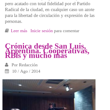
pero acatado con total fidelidad por el Partido
Radical de la ciudad, en cualquier caso un azote
para la libertad de circulación y expresión de las
personas.
Leer más
sobre Crónica desde Córdoba capital,
Inicie sesión
para comentar
Argentina. Laburo comunitaro y lucha contra
transgénicos y los monocultivos
Crónica desde San Luis,
Argentina. Cooperativas,
RBis y mucho más
Por
Redacción
10 / Ago / 2014