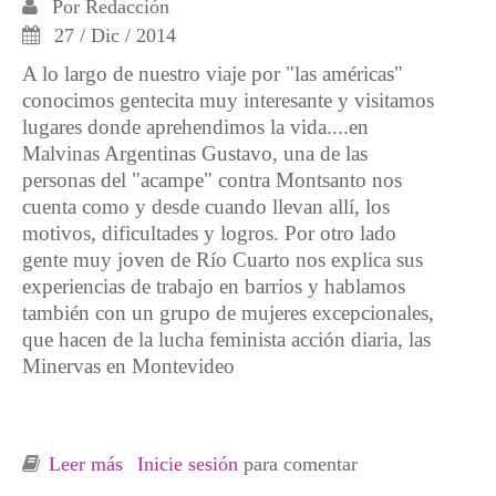
Por
Redacción
27 / Dic / 2014
A lo largo de nuestro viaje por "las américas"
conocimos gentecita muy interesante y visitamos
lugares donde aprehendimos la vida....en
Malvinas Argentinas Gustavo, una de las
personas del "acampe" contra Montsanto nos
cuenta como y desde cuando llevan allí, los
motivos, dificultades y logros. Por otro lado
gente muy joven de Río Cuarto nos explica sus
experiencias de trabajo en barrios y hablamos
también con un grupo de mujeres excepcionales,
que hacen de la lucha feminista acción diaria, las
Minervas en Montevideo
Leer más
sobre Entrevistas lucha contra Monsanto y las
Inicie sesión
para comentar
Minervas, Argentina y Uruguay