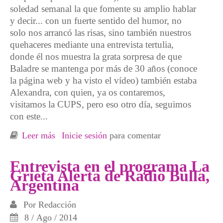
soledad semanal la que fomente su amplio hablar
y decir... con un fuerte sentido del humor, no
solo nos arrancó las risas, sino también nuestros
quehaceres mediante una entrevista tertulia,
donde él nos muestra la grata sorpresa de que
Baladre se mantenga por más de 30 años (conoce
la página web y ha visto el vídeo) también estaba
Alexandra, con quien, ya os contaremos,
visitamos la CUPS, pero eso otro día, seguimos
con este...
Leer más
sobre Días de radio y juegos. Nueva crónica
Inicie sesión
para comentar
desde Argentina
Entrevista en el programa La
Grieta Alerta de Radio Bulla,
Argentina
Por
Redacción
8 / Ago / 2014