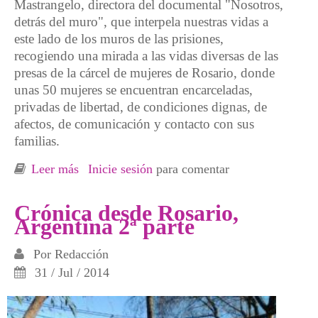
Mastrangelo, directora del documental "Nosotros,
detrás del muro", que interpela nuestras vidas a
este lado de los muros de las prisiones,
recogiendo una mirada a las vidas diversas de las
presas de la cárcel de mujeres de Rosario, donde
unas 50 mujeres se encuentran encarceladas,
privadas de libertad, de condiciones dignas, de
afectos, de comunicación y contacto con sus
familias.
Leer más
sobre Despidiéndonos de Rosario, Argentina
Inicie sesión
para comentar
Crónica desde Rosario,
Argentina 2ª parte
Por
Redacción
31 / Jul / 2014