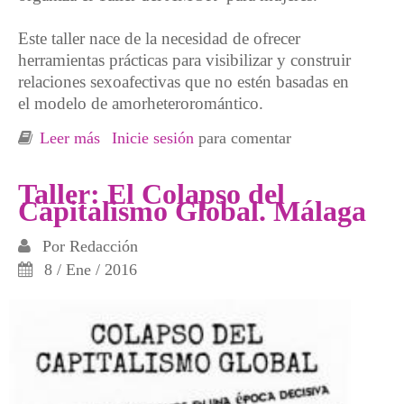
Este taller nace de la necesidad de ofrecer
herramientas prácticas para visibilizar y construir
relaciones sexoafectivas que no estén basadas en
el modelo de amorheteroromántico.
Leer más
sobre Taller del amor en Barakaldo
Inicie sesión
para comentar
Taller: El Colapso del
Capitalismo Global. Málaga
Por
Redacción
8 / Ene / 2016