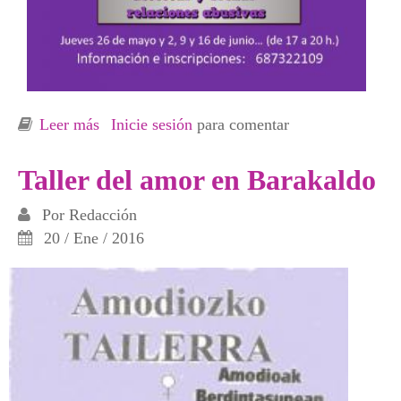
Leer más
sobre Taller de empoderamiento en Barakaldo
Inicie sesión
para comentar
Taller del amor en Barakaldo
Por
Redacción
20 / Ene / 2016