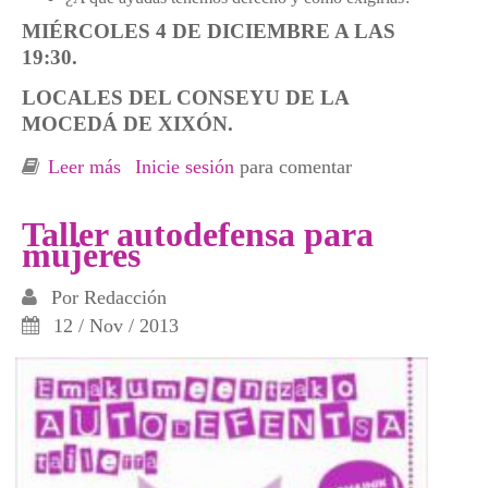
MIÉRCOLES 4 DE DICIEMBRE A LAS
19:30.
LOCALES DEL CONSEYU DE LA
MOCEDÁ DE XIXÓN.
Leer más
sobre #Xixón. Charla-Taller. ¿Cómo hacer
Inicie sesión
para comentar
uso de los servicios sociales y no morir en el
intento?
Taller autodefensa para
mujeres
Por
Redacción
12 / Nov / 2013