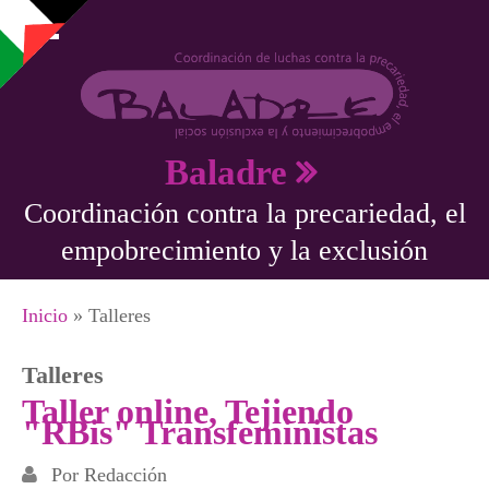
Pasar al contenido principal
Baladre
Coordinación contra la precariedad, el
empobrecimiento y la exclusión
Se encuentra usted aquí
Inicio
» Talleres
Talleres
Taller online, Tejiendo
"RBis" Transfeministas
Por
Redacción