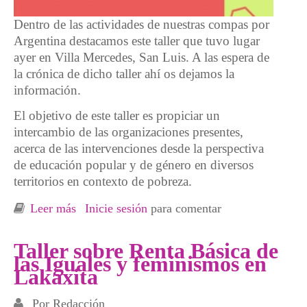
Dentro de las actividades de nuestras compas por
Argentina destacamos este taller que tuvo lugar
ayer en Villa Mercedes, San Luis. A las espera de
la crónica de dicho taller ahí os dejamos la
información.
El objetivo de este taller es propiciar un
intercambio de las organizaciones presentes,
acerca de las intervenciones desde la perspectiva
de educación popular y de género en diversos
territorios en contexto de pobreza.
Leer más
sobre Travesía social: de la calle a la
Inicie sesión
para comentar
universidad, Villa Mercedes, San Luis
Taller sobre Renta Básica de
las Iguales y feminismos en
Lakaxita
Por
Redacción