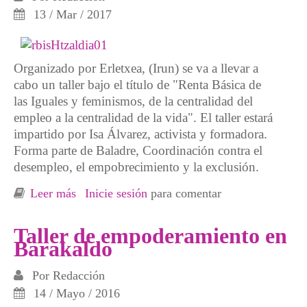
13 / Mar / 2017
Organizado por Erletxea, (Irun) se va a llevar a
cabo un taller bajo el título de "Renta Básica de
las Iguales y feminismos, de la centralidad del
empleo a la centralidad de la vida". El taller estará
impartido por Isa Álvarez, activista y formadora.
Forma parte de Baladre, Coordinación contra el
desempleo, el empobrecimiento y la exclusión.
Leer más
sobre Taller sobre Renta Básica de las Iguales
Inicie sesión
para comentar
y feminismos en Lakaxita
Taller de empoderamiento en
Barakaldo
Por
Redacción
14 / Mayo / 2016