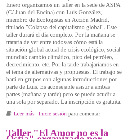
Enero organizamos un taller en la sede de ASPA
(C/ Juan del Encina) con Luis González,
miembro de Ecologistas en Acción Madrid,
titulado "Colapso del capitalismo global". Este
taller durará el día completo. Por la mañana se
trataría de ver entre todos/as cómo está la
situación global actual de crisis ecológico, social
mundial: cambio climático, pico del petróleo,
decrecimiento, etc. Por la tarde trabajaríamos en
el tema de alternativas y propuestas. El trabajo se
hará en grupos con algunas introducciones por
parte de Luis. Es aconsejable asistir a ambas
partes (mañana y tarde) pero se puede acudir a
una sola por separado. La inscripción es gratuita.
Leer más
sobre Taller: El Colapso del Capitalismo
Inicie sesión
para comentar
Global. Málaga
Taller "El Amor no es la
Ostia" organizado por