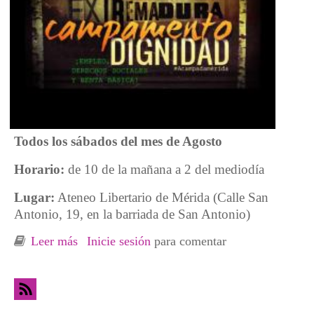
Todos los sábados del mes de Agosto
Horario:
de 10 de la mañana a 2 del mediodía
Lugar:
Ateneo Libertario de Mérida (Calle San
Antonio, 19, en la barriada de San Antonio)
Leer más
sobre Taller de Formación del Campamento
Inicie sesión
para comentar
Dignidad de Mérida