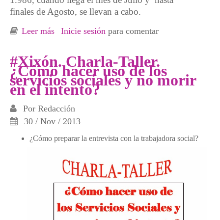
finales de Agosto, se llevan a cabo.
Leer más
sobre Finaliza la 29ª edición de los talleres de
Inicie sesión
para comentar
verano del Parke 2.014
#Xixón. Charla-Taller.
¿Cómo hacer uso de los
servicios sociales y no morir
en el intento?
Por
Redacción
30 / Nov / 2013
¿Cómo preparar la entrevista con la trabajadora social?