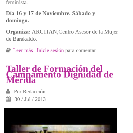
feminista.
Día 16 y 17 de Noviembre. Sábado y
domingo.
Organiza:
ARGITAN,Centro Asesor de la Mujer
de Barakaldo.
Leer más
sobre Taller autodefensa para mujeres
Inicie sesión
para comentar
Taller de Formación del
Campamento Dignidad de
Mérida
Por
Redacción
30 / Jul / 2013