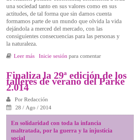
una sociedad tanto en sus valores como en sus
actitudes, de tal forma que sin darnos cuenta
formamos parte de un mundo que olvida la vida
dejándola a merced del mercado, con las
consiguientes consecuencias para las personas y
la naturaleza.
Leer más
sobre Taller Feminismos: de la centralidad del
Inicie sesión
para comentar
empleo a la centralidad de la vida
Finaliza la 29ª edición de los
talleres de verano del Parke
2.014
Por
Redacción
28 / Ago / 2014
En solidaridad con toda la infancia
maltratada, por la guerra y la injusticia
social