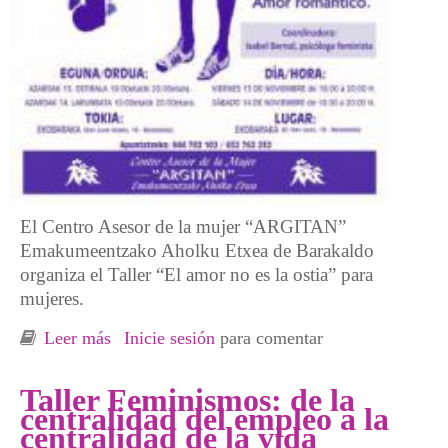
El Centro Asesor de la mujer “ARGITAN”
Emakumeentzako Aholku Etxea de Barakaldo
organiza el Taller “El amor no es la ostia” para
mujeres.
Leer más
sobre Taller "El Amor no es la Ostia"
Inicie sesión
para comentar
organizado por ARGITAN, Barakaldo
Taller Feminismos: de la
centralidad del empleo a la
centralidad de la vida