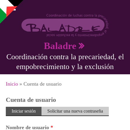
Pasar al contenido principal
Baladre
Coordinación contra la precariedad, el
empobrecimiento y la exclusión
Se encuentra usted aquí
Inicio
» Cuenta de usuario
Cuenta de usuario
Solapas principales
Iniciar sesión
(solapa
Solicitar una nueva contraseña
activa)
Nombre de usuario
*