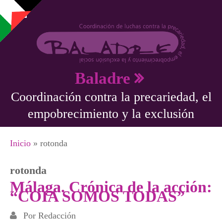
Pasar al contenido principal
Baladre
Coordinación contra la precariedad, el
empobrecimiento y la exclusión
Se encuentra usted aquí
Inicio
» rotonda
rotonda
Málaga. Crónica de la acción:
“COIA SOMOS TODAS”
Por
Redacción