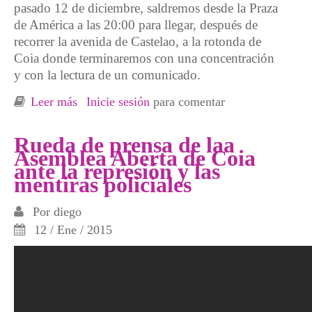
pasado 12 de diciembre, saldremos desde la Praza
de América a las 20:00 para llegar, después de
recorrer la avenida de Castelao, a la rotonda de
Coia donde terminaremos con una concentración
y con la lectura de un comunicado.
Leer más
sobre Viernes 16 - MANIFESTACIÓN:
Inicie sesión
para comentar
Justicia Social ¡Ni dinero en la rotonda, ni
estado policial!
Rueda de prensa de laa
Asemblea Aberta de Coia
ante la represión y las
mentiras policiales
Por
diego
12 / Ene / 2015