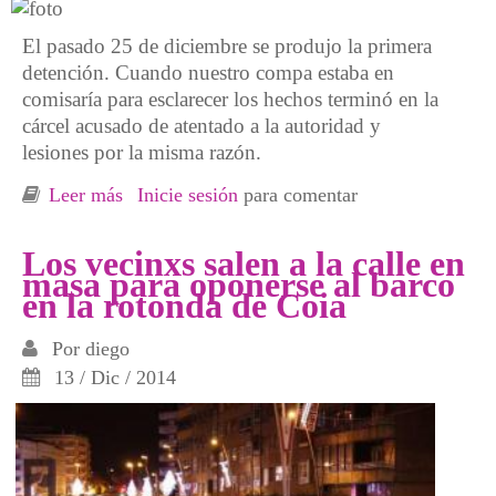
El pasado 25 de diciembre se produjo la primera
detención. Cuando nuestro compa estaba en
comisaría para esclarecer los hechos terminó en la
cárcel acusado de atentado a la autoridad y
lesiones por la misma razón.
Leer más
sobre Detenido esta mañana nuestro compa en
Inicie sesión
para comentar
Vigo
Los vecinxs salen a la calle en
masa para oponerse al barco
en la rotonda de Coia
Por
diego
13 / Dic / 2014