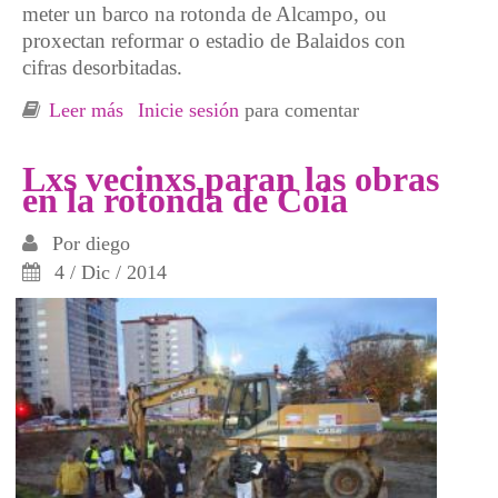
meter un barco na rotonda de Alcampo, ou
proxectan reformar o estadio de Balaidos con
cifras desorbitadas.
Leer más
sobre Viernes 12 - Manifestación: NON ao
Inicie sesión
para comentar
BARCO na ROTONDA de COIA
Lxs vecinxs paran las obras
en la rotonda de Coia
Por
diego
4 / Dic / 2014