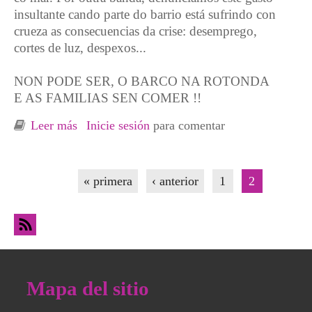
insultante cando parte do barrio está sufrindo con
crueza as consecuencias da crise: desemprego,
cortes de luz, despexos...
NON PODE SER, O BARCO NA ROTONDA
E AS FAMILIAS SEN COMER !!
Leer más
sobre Lxs vecinxs paran las obras en la
Inicie sesión
para comentar
rotonda de Coia
Páginas
« primera
‹ anterior
1
2
Mapa del sitio