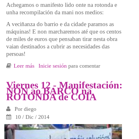
Achegamos o manifesto lido onte na rotonda e
unha recompilación da mani nos medios:
A veciñanza do barrio e da cidade paramos as
máquinas! E non marcharemos até que os centos
de miles de euros que pensaban tirar nesta obra
vaian destinados a cubrir as necesidades das
persoas!
Leer más
sobre Los vecinxs salen a la calle en masa
Inicie sesión
para comentar
para oponerse al barco en la rotonda de Coia
Viernes 12 - Manifestación:
NON ao BARCO na
ROTONDA de COIA
Por
diego
10 / Dic / 2014