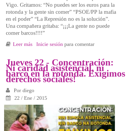
Vigo. Gritamos: “No puedes ser los euros para la
rotonda y la gente sin comer” “PSOE/PP la mafia
en el poder” “La Represión no es la solución”.
Una compañera gritaba: “¡¡¡La gente no puede
comer barcos!!!!”
Leer más
sobre Málaga. Crónica de la acción: “COIA
Inicie sesión
para comentar
SOMOS TODAS”
Jueves 22 - Concentración:
Ni caridad asistencial, ni
barco en la rotonda. Exigimos
derechos sociales!
Por
diego
22 / Ene / 2015