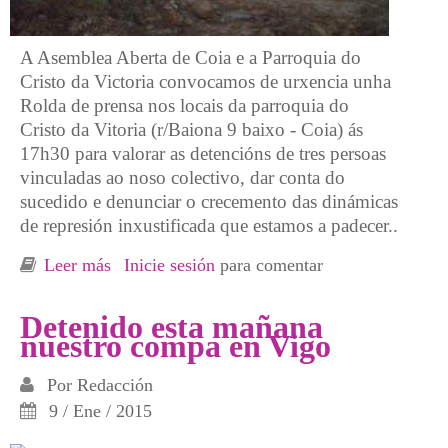
A Asemblea Aberta de Coia e a Parroquia do
Cristo da Victoria convocamos de urxencia unha
Rolda de prensa nos locais da parroquia do
Cristo da Vitoria (r/Baiona 9 baixo - Coia) ás
17h30 para valorar as detencións de tres persoas
vinculadas ao noso colectivo, dar conta do
sucedido e denunciar o crecemento das dinámicas
de represión inxustificada que estamos a padecer..
Leer más
sobre Sábado 10 - ROLDA de PRENSA antes
Inicie sesión
para comentar
as MENTIRAS POLICIAIS no conflito da
rotonda
Detenido esta mañana
nuestro compa en Vigo
Por
Redacción
9 / Ene / 2015