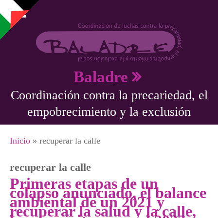
Pasar al contenido principal
Baladre
Coordinación contra la precariedad, el
empobrecimiento y la exclusión
Se encuentra usted aquí
Inicio
» recuperar la calle
recuperar la calle
Primeras etapas de un
colapso anunciado, el balance
ambiental de un 2021 y
recuperar la salud y la calle,