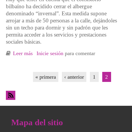
bilbaíno ha decidido cerrar el albergue
denominado “invernal”. Esta medida supone
arrojar a más de 50 personas a la calle, dejándoles
sin un techo para dormir y sin padrón que les
permita acceder a los servicios y prestaciones
sociales básicas.
Leer más
sobre Movilización en Bilbo contra el cierre
Inicie sesión
para comentar
del albergue para personas "Sin Techo"
Páginas
« primera
‹ anterior
1
2
Mapa del sitio