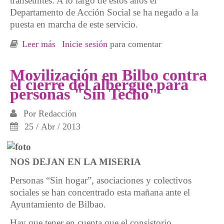
transeúntes. A lo largo de estos años el
Departamento de Acción Social se ha negado a la
puesta en marcha de este servicio.
Leer más
sobre Recortes en el recurso invernal para
Inicie sesión
para comentar
personas "sin techo" de Barakaldo
Movilización en Bilbo contra
el cierre del albergue para
personas "Sin Techo"
Por
Redacción
25 / Abr / 2013
NOS DEJAN EN LA MISERIA
Personas “Sin hogar”, asociaciones y colectivos
sociales se han concentrado esta mañana ante el
Ayuntamiento de Bilbao.
Hay que tener en cuenta que el consistorio