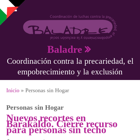
Pasar al contenido principal
Baladre
Coordinación contra la precariedad, el
empobrecimiento y la exclusión
Se encuentra usted aquí
Inicio
» Personas sin Hogar
Personas sin Hogar
Nuevos recortes en
Barakaldo. Cierre recurso
para personas sin techo