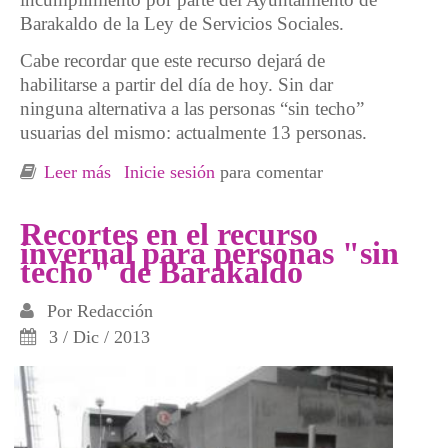
Barakaldo de la Ley de Servicios Sociales.
Cabe recordar que este recurso dejará de
habilitarse a partir del día de hoy. Sin dar
ninguna alternativa a las personas “sin techo”
usuarias del mismo: actualmente 13 personas.
Leer más
sobre Nuevos recortes en Barakaldo. Cierre
Inicie sesión
para comentar
recurso para personas sin techo
Recortes en el recurso
invernal para personas "sin
techo" de Barakaldo
Por
Redacción
3 / Dic / 2013