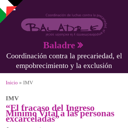
Pasar al contenido principal
Baladre
Coordinación contra la precariedad, el
empobrecimiento y la exclusión
Se encuentra usted aquí
Inicio
» IMV
IMV
“El fracaso del Ingreso
Mínimo Vital a las personas
excarceladas”