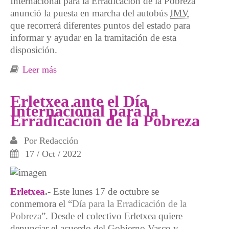
Internacional para la Erradicación de la Pobreza
anunció la puesta en marcha del autobús
IMV
que recorrerá diferentes puntos del estado para
informar y ayudar en la tramitación de esta
disposición.
Leer más
sobre Las perceptoras del Ingreso Mínimo
Vital siguen sin tener derecho al transporte
gratuito en Vigo
Erletxea ante el Día
Internacional para la
Erradicación de la Pobreza
Por
Redacción
17 / Oct / 2022
Erletxea
.-
Este lunes 17 de octubre se
conmemora el “
Día para la Erradicación de la
Pobreza
”. Desde el colectivo Erletxea quiere
denunciar el acuerdo del Gobierno Vasco y