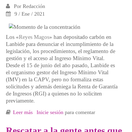
Por
Redacción
9 / Ene / 2021
Los «
Reyes Magos
» han depositado carbón en
Lanbide para denunciar el incumplimiento de la
legislación, los procedimientos, el reglamento de
gestión y el acceso al Ingreso Mínimo Vital.
Desde el 15 de junio del año pasado, Lanbide es
el organismo gestor del Ingreso Mínimo Vital
(IMV) en la CAPV, pero no formaliza estas
solicitudes y además deniega la Renta de Garantía
de Ingresos (RGI) a quienes no lo soliciten
previamente.
Leer más
sobre Carbón para Lanbide por dificultar el
Inicie sesión
para comentar
acceso al IMV
Rescatar a la gente antes que