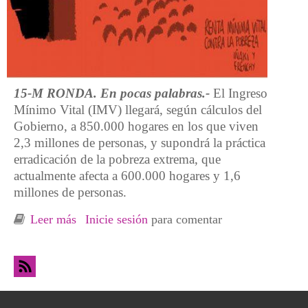
15-M RONDA. En pocas palabras.-
El Ingreso
Mínimo Vital (IMV) llegará, según cálculos del
Gobierno, a 850.000 hogares en los que viven
2,3 millones de personas, y supondrá la práctica
erradicación de la pobreza extrema, que
actualmente afecta a 600.000 hogares y 1,6
millones de personas.
Leer más
sobre Rescatar a la gente antes que a los
Inicie sesión
para comentar
mercados