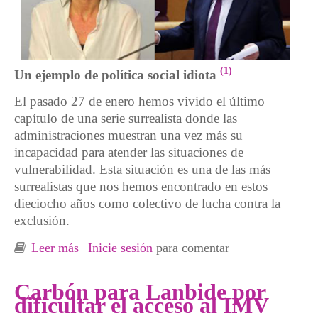
(1)
Un ejemplo de política social idiota
El pasado 27 de enero hemos vivido el último
capítulo de una serie surrealista donde las
administraciones muestran una vez más su
incapacidad para atender las situaciones de
vulnerabilidad. Esta situación es una de las más
surrealistas que nos hemos encontrado en estos
dieciocho años como colectivo de lucha contra la
exclusión.
Leer más
sobre La casa de los líos. Un ejemplo de
Inicie sesión
para comentar
política social idiota.
Carbón para Lanbide por
dificultar el acceso al IMV