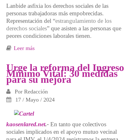
Lanbide asfixia los derechos sociales de las
personas trabajadoras más empobrecidas.
Representación del “
estrangulamiento de los
derechos sociales
” que asisten a las personas que
peores condiciones laborales tienen.
Leer más
sobre 8.030 personas trabajadoras verán
reducida en 100 euros su RGI o IMV
Urge la reforma del Ingreso
Mínimo Vital: 30 medidas
para su mejora
Por
Redacción
17 / Mayo / 2024
kaosenlared.net
.-
En tanto que colectivos
sociales implicados en el apoyo mutuo vecinal
para el
IMV
, el 1/4/2024 registramos la entrega