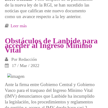
de la nueva ley de la RGI, se han sucedido las
noticias que califican este nuevo documento
como un avance respecto a la ley anterior.
Leer más
sobre La nueva reforma de la Renta de
Garantía de Ingresos: un caramelo
envenenado
Obstáculos de Lanbide para
acceder al Ingreso Mínimo
Vital
Por
Redacción
17 / Mar / 2022
Ante la firma entre Gobierno Central y Gobierno
Vasco para el traspaso del Ingreso Mínimo Vital
(IMV) denunciamos que Lanbide ha incumplido
la legislación, los procedimientos y reglamentos
de gestión y acceso al IMV desde hace casi 2