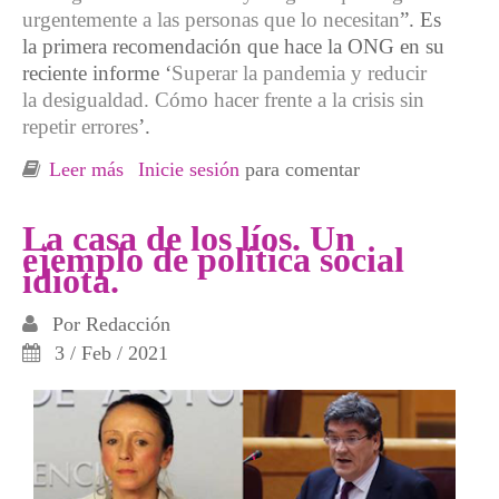
urgentemente a las personas que lo necesitan
”. Es
la primera recomendación que hace la ONG en su
reciente informe ‘
Superar la pandemia y reducir
la desigualdad. Cómo hacer frente a la crisis sin
repetir errores
’.
Leer más
sobre “Necesidad de mejora urgente”: Hasta
Inicie sesión
para comentar
Oxfam-Intermón afea la gestión de Escrivá
del Ingreso Mínimo Vital
La casa de los líos. Un
ejemplo de política social
idiota.
Por
Redacción
3 / Feb / 2021