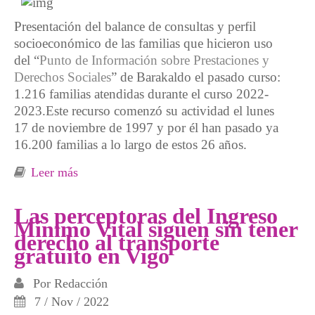
Presentación del balance de consultas y perfil
socioeconómico de las familias que hicieron uso
del “
Punto de Información sobre Prestaciones y
Derechos Sociales
” de Barakaldo el pasado curso:
1.216 familias atendidas durante el curso 2022-
2023.Este recurso comenzó su actividad el lunes
17 de noviembre de 1997 y por él han pasado ya
16.200 familias a lo largo de estos 26 años.
Leer más
sobre 1.216 familias atendidas durante el
curso 20-23 en el “Punto de Información
sobre Prestaciones y Derechos Sociales” de
Las perceptoras del Ingreso
Mínimo Vital siguen sin tener
Barakaldo
derecho al transporte
gratuito en Vigo
Por
Redacción
7 / Nov / 2022