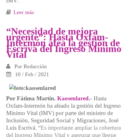
IMV.
Leer más
sobre Estrictos requisitos y grandes demoras
en la concesión del Ingreso Mínimo Vital
“Necesidad de mejora
urgente”: Hasta Oxfam-
Intermón afea la gestión de
Escrivá del Ingreso Mínimo
Vital
Por
Redacción
10 / Feb / 2021
Por Fátima Martín.
Kaosenlared
.-
Hasta
Oxfam-Intermón ha afeado la gestión del Ingreso
Mínimo Vital (IMV) por parte del ministro de
Inclusión, Seguridad Social y Migraciones, José
Luis Escrivá. “
Es importante ampliar la cobertura
del Ingreso Mínimo Vital y asegurar que llegue